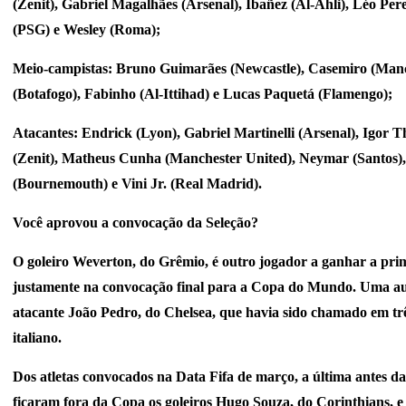
(Zenit), Gabriel Magalhães (Arsenal), Ibañez (Al-Ahli), Léo Pe
(PSG) e Wesley (Roma);
Meio-campistas: Bruno Guimarães (Newcastle), Casemiro (Manch
(Botafogo), Fabinho (Al-Ittihad) e Lucas Paquetá (Flamengo);
Atacantes: Endrick (Lyon), Gabriel Martinelli (Arsenal), Igor 
(Zenit), Matheus Cunha (Manchester United), Neymar (Santos)
(Bournemouth) e Vini Jr. (Real Madrid).
Você aprovou a convocação da Seleção?
O goleiro Weverton, do Grêmio, é outro jogador a ganhar a pri
justamente na convocação final para a Copa do Mundo. Uma au
atacante João Pedro, do Chelsea, que havia sido chamado em tr
italiano.
Dos atletas convocados na Data Fifa de março, a última antes d
ficaram fora da Copa os goleiros Hugo Souza, do Corinthians, e 