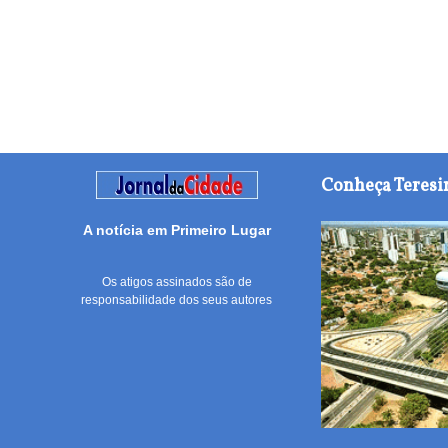
Conheça Teresi
A notícia em Primeiro Lugar
Os atigos assinados são de
responsabilidade dos seus autores