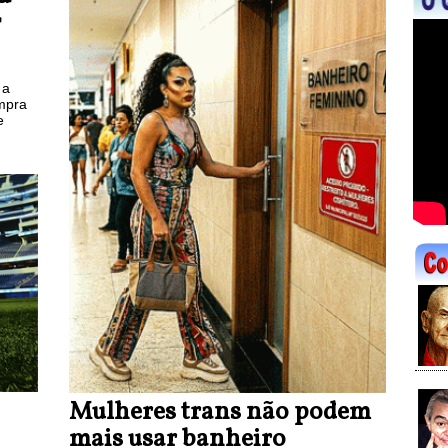
r
 a
mpra
e
Mulheres trans não podem
mais usar banheiro