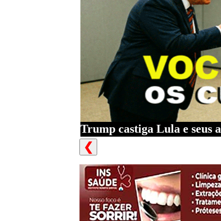
Trump castiga Lula e seus a
❮