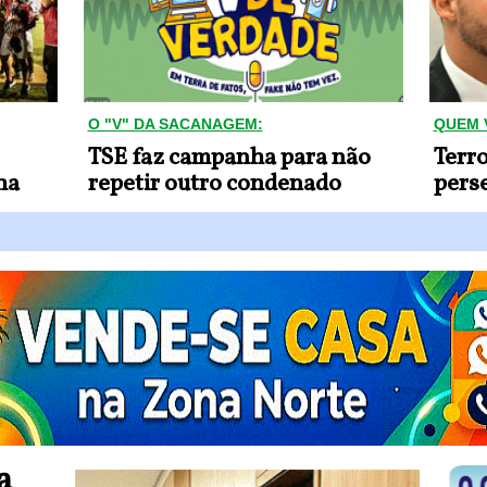
O "V" DA SACANAGEM:
QUEM 
TSE faz campanha para não
Terro
ha
repetir outro condenado
pers
a