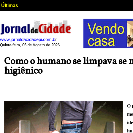
Últimas
www.jornaldacidadepi.com.b
r
Quinta-feira, 06 de Agosto de 2026
Como o humano se limpava se n
higiênico
O 
me
ide
hu