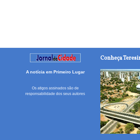
Conheça Teresi
A notícia em Primeiro Lugar
Os atigos assinados são de
responsabilidade dos seus autores