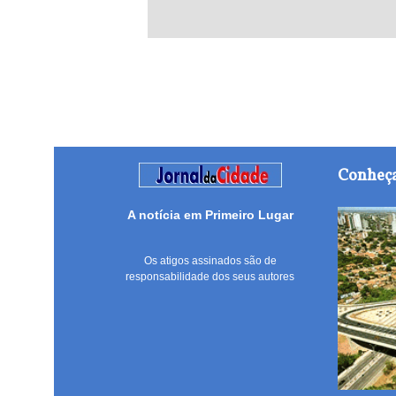
Conheça
A notícia em Primeiro Lugar
Os atigos assinados são de
responsabilidade dos seus autores