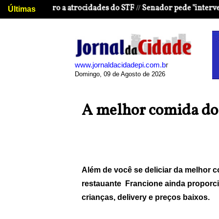
ileiro a atrocidades do STF
Senador pede "intervenção" para
//
Últimas
www.jornaldacidadepi.com.b
r
Domingo, 09 de Agosto de 2026
A melhor comida do l
Além de você se deliciar da melhor co
restauante Francione ainda proporci
crianças, delivery e preços baixos.