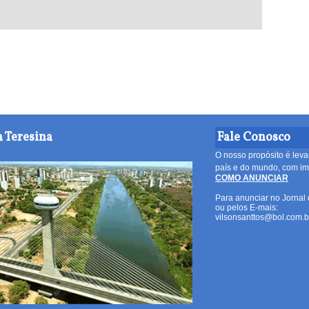
 Teresina
Fale Conosco
O nosso propósito é leva
país e do mundo, com imp
COMO ANUNCIAR
Para anunciar no Jornal 
ou pelos E-mais:
vilsonsanttos@bol.com.b