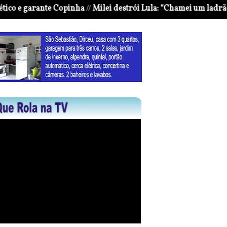
rante Copinha
Milei destrói Lula: “Chamei um ladrão de ladrã
//