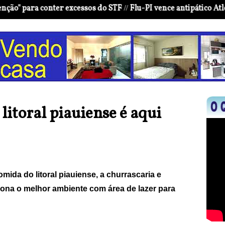
 conter excessos do STF
Flu-PI vence antipático Atlético e ga
//
itoral piauiense é aqui
mida do litoral piauiense, a churrascaria e
ona o melhor ambiente com área de lazer para