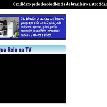
Candidato pede desobediência de brasileiro a atrocidades do S