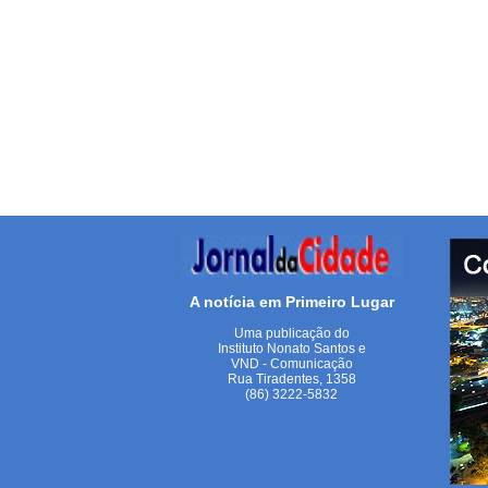
A notícia em Primeiro Lugar
Uma publicação do
Instituto Nonato Santos e
VND - Comunicação
Rua Tiradentes, 1358
(86) 3222-5832