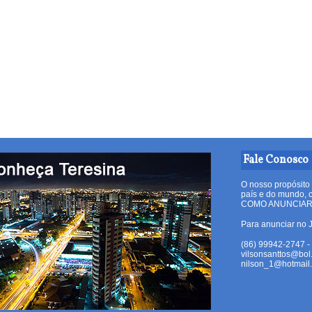
Fale Conosco
O nosso propósito 
país e do mundo, c
COMO ANUNCIA
Para anunciar no J
(86) 99942-2747 - 
vilsonsanttos@bol
nilson_1@hotmail